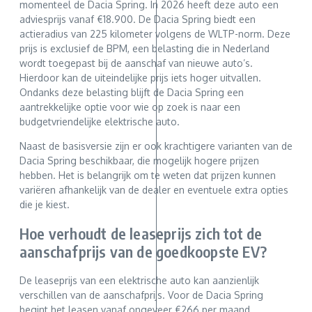
momenteel de Dacia Spring. In 2026 heeft deze auto een
adviesprijs vanaf €18.900. De Dacia Spring biedt een
actieradius van 225 kilometer volgens de WLTP-norm. Deze
prijs is exclusief de BPM, een belasting die in Nederland
wordt toegepast bij de aanschaf van nieuwe auto’s.
Hierdoor kan de uiteindelijke prijs iets hoger uitvallen.
Ondanks deze belasting blijft de Dacia Spring een
aantrekkelijke optie voor wie op zoek is naar een
budgetvriendelijke elektrische auto.
Naast de basisversie zijn er ook krachtigere varianten van de
Dacia Spring beschikbaar, die mogelijk hogere prijzen
hebben. Het is belangrijk om te weten dat prijzen kunnen
variëren afhankelijk van de dealer en eventuele extra opties
die je kiest.
Hoe verhoudt de leaseprijs zich tot de
aanschafprijs van de goedkoopste EV?
De leaseprijs van een elektrische auto kan aanzienlijk
verschillen van de aanschafprijs. Voor de Dacia Spring
begint het leasen vanaf ongeveer €266 per maand,