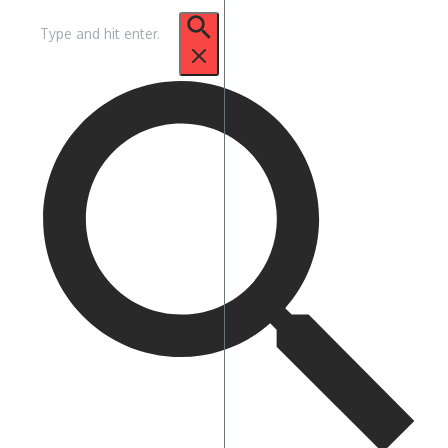
Zoek
naar: