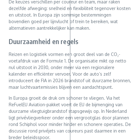
De keuzes verschillen per coureur en team, maar raken
dezelfde afweging: snelheid en flexibiliteit tegenover kosten
en uitstoot. In Europa zijn sommige bestemmingen
bovendien goed per lijnvlucht of trein te bereiken, wat
alternatieven aantrekkelijker kan maken.
Duurzaamheid en regels
Reizen en logistiek vormen een groot deel van de CO₂-
voetafdruk van de Formule 1. De organisatie mikt op netto
nul uitstoot in 2030, onder meer via een regionalere
kalender en efficiënter vervoer. Voor de auto’s zelf
introduceert de FIA in 2026 brandstof uit duurzame bronnen,
maar luchtvaartemissies blijven een aandachtspunt.
In Europa groeit de druk om schoner te vliegen. Via het
ReFuelEU Aviation-pakket voert de EU de bijmenging van
duurzame vliegtuigbrandstof stapsgewijs op. In Nederland
ligt privévliegverkeer onder een vergrootglas door plannen
rond Schiphol voor minder hinder en schonere operaties. De
discussie rond privéjets van coureurs past daarmee in een
breder beleidsspoor.