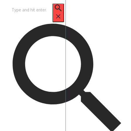
Zoek
naar: