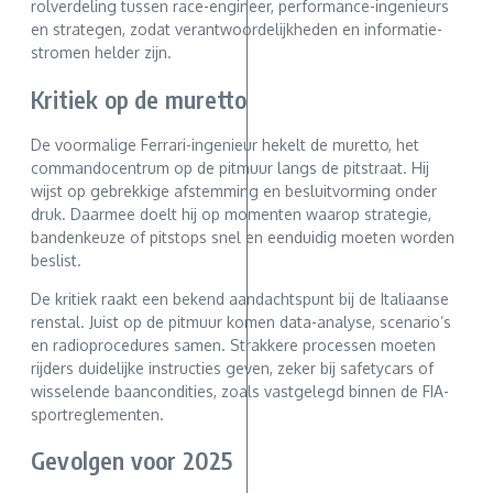
rolverdeling tussen race-engineer, performance-ingenieurs
en strategen, zodat verantwoordelijkheden en informatie­
stromen helder zijn.
Kritiek op de muretto
De voormalige Ferrari-ingenieur hekelt de muretto, het
commandocentrum op de pitmuur langs de pitstraat. Hij
wijst op gebrekkige afstemming en besluitvorming onder
druk. Daarmee doelt hij op momenten waarop strategie,
bandenkeuze of pitstops snel en eenduidig moeten worden
beslist.
De kritiek raakt een bekend aandachtspunt bij de Italiaanse
renstal. Juist op de pitmuur komen data-analyse, scenario’s
en radioprocedures samen. Strakkere processen moeten
rijders duidelijke instructies geven, zeker bij safetycars of
wisselende baancondities, zoals vastgelegd binnen de FIA-
sportreglementen.
Gevolgen voor 2025