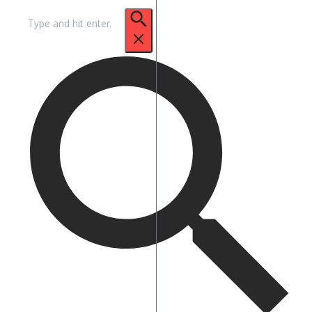
Zoek
naar: