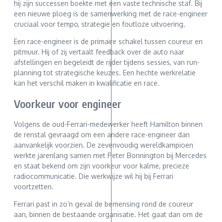
hij zijn successen boekte met een vaste technische staf. Bij
een nieuwe ploeg is de samenwerking met de race-engineer
cruciaal voor tempo, strategie en foutloze uitvoering.
Een race-engineer is de primaire schakel tussen coureur en
pitmuur. Hij of zij vertaalt feedback over de auto naar
afstellingen en begeleidt de rijder tijdens sessies, van run-
planning tot strategische keuzes. Een hechte werkrelatie
kan het verschil maken in kwalificatie en race.
Voorkeur voor engineer
Volgens de oud-Ferrari-medewerker heeft Hamilton binnen
de renstal gevraagd om een andere race-engineer dan
aanvankelijk voorzien. De zevenvoudig wereldkampioen
werkte jarenlang samen met Peter Bonnington bij Mercedes
en staat bekend om zijn voorkeur voor kalme, precieze
radiocommunicatie. Die werkwijze wil hij bij Ferrari
voortzetten.
Ferrari past in zo’n geval de bemensing rond de coureur
aan, binnen de bestaande organisatie. Het gaat dan om de